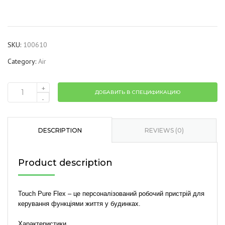
SKU:
100610
Category:
Air
+
ДОБАВИТЬ В СПЕЦИФИКАЦИЮ
100610
-
Touch
Pure
Flex
DESCRIPTION
REVIEWS (0)
24V
Air
Product description
White
quantity
Touch Pure Flex – це персоналізований робочий пристрій для
керування функціями життя у будинках.
Характеристики