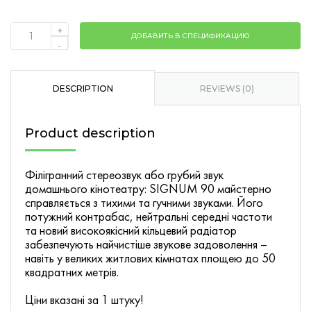
+
ДОБАВИТЬ В СПЕЦИФИКАЦИЮ
610038
-
SIGNUM
90
Wallnut
DESCRIPTION
REVIEWS (0)
quantity
Product description
Філігранний стереозвук або грубий звук
домашнього кінотеатру: SIGNUM 90 майстерно
справляється з тихими та гучними звуками. Його
потужний контрабас, нейтральні середні частоти
та новий високоякісний кільцевий радіатор
забезпечують найчистіше звукове задоволення –
навіть у великих житлових кімнатах площею до 50
квадратних метрів.
Ціни вказані за 1 штуку!