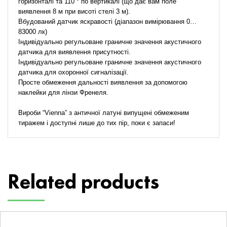
горизонталі та 110 ° по вертикалі (що дає вам поле
виявлення 8 м при висоті стелі 3 м).
Вбудований датчик яскравості (діапазон вимірювання 0…
83000 лк)
Індивідуально регульоване граничне значення акустичного
датчика для виявлення присутності.
Індивідуально регульоване граничне значення акустичного
датчика для охоронної сигналізації.
Просте обмеження дальності виявлення за допомогою
наклейки для лінзи Френеля.
Вироби “Vienna” з античної латуні випущені обмеженим
тиражем і доступні лише до тих пір, поки є запаси!
Related products