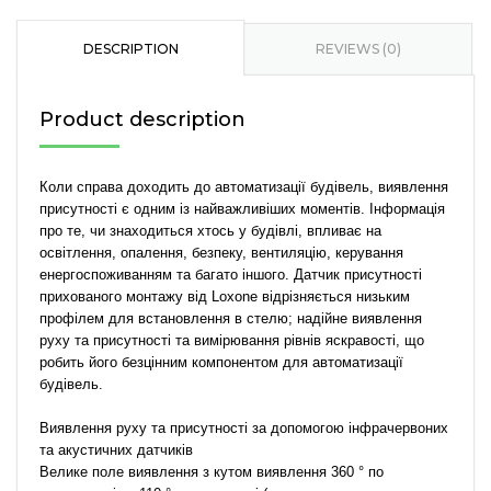
mounted
Presence
DESCRIPTION
REVIEWS (0)
Sensor
Tree
Product description
Vienna
Edition
quantity
Коли справа доходить до автоматизації будівель, виявлення
присутності є одним із найважливіших моментів. Інформація
про те, чи знаходиться хтось у будівлі, впливає на
освітлення, опалення, безпеку, вентиляцію, керування
енергоспоживанням та багато іншого. Датчик присутності
прихованого монтажу від Loxone відрізняється низьким
профілем для встановлення в стелю; надійне виявлення
руху та присутності та вимірювання рівнів яскравості, що
робить його безцінним компонентом для автоматизації
будівель.
Виявлення руху та присутності за допомогою інфрачервоних
та акустичних датчиків
Велике поле виявлення з кутом виявлення 360 ° по