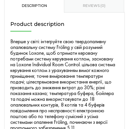
quantity
DESCRIPTION
REVIEWS (0)
Product description
Вперше у світі: інтегруйте свою твердопаливну
опалювальну систему Fröling у свій розумний
будинок Loxone, щоб отримати керовану
потребами систему керування котлом, засновану
на Loxone Individual Room Control. цільова система
керування котлом з урахуванням вимог кожного
приміщення; точне вимірювання температури
подачі; цілеспрямоване використання енергії, що
призводить до зниження витрат до 30%; різні
показання казана; температура буфера, бойлера
та подачі можна використовувати до 18
опалювальних контурів, 8 котлів та 4 буферів
повідомлення про несправності електронною
поштою або по телефону сумісний з усіма
системами опалення Fröling, починаючи з версії
програмного забезпечення 5.11