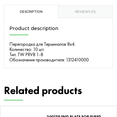
for
8x4
DESCRIPTION
REVIEWS (0)
Terminals
(10
Product description
pcs)
quantity
Перегородка для Терминалов 8х4.
Количество: 10 шт.
Тип: TW PRV8 1-8
Обозначение производителя: 1312410000
Related products
200179 END PLATE FOR FUSED