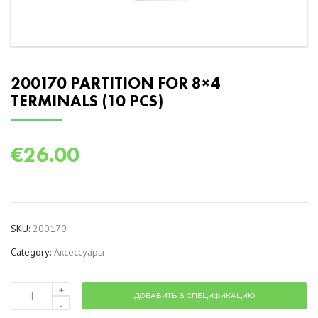
200170 PARTITION FOR 8×4
TERMINALS (10 PCS)
€
26.00
SKU:
200170
Category:
Аксессуары
+
ДОБАВИТЬ В СПЕЦИФИКАЦИЮ
200170
-
Partition